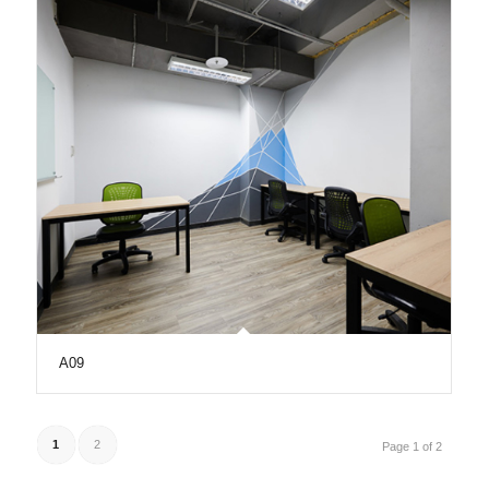
A09
1
2
Page 1 of 2