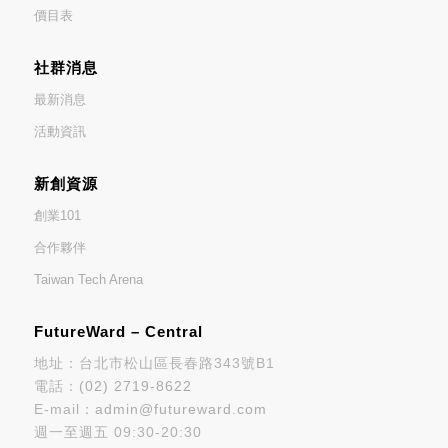
價目表
社群消息
最新消息
活動資訊
新創資源
創業101
合作夥伴
Taiwan Tech Arena
FutureWard – Central
地址：台北市松山區長春路343號B1
電話：
(02) 2719-8622
E-mail：
admin@futureward.com
週一至週五 09:30-20:30