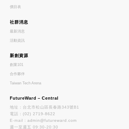
價目表
社群消息
最新消息
活動資訊
新創資源
創業101
合作夥伴
Taiwan Tech Arena
FutureWard – Central
地址：台北市松山區長春路343號B1
電話：
(02) 2719-8622
E-mail：
admin@futureward.com
週一至週五 09:30-20:30