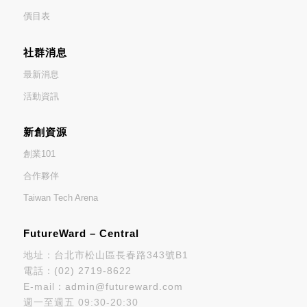
價目表
社群消息
最新消息
活動資訊
新創資源
創業101
合作夥伴
Taiwan Tech Arena
FutureWard – Central
地址：台北市松山區長春路343號B1
電話：
(02) 2719-8622
E-mail：
admin@futureward.com
週一至週五 09:30-20:30