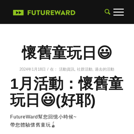
懷舊童玩日😃
/
2024年1月18日
在：
活動資訊
,
社群活動
,
過去的活動
1月活動：懷舊童
玩日😃(好耶)
FutureWard幫您回憶小時候~
帶您體驗懷舊童玩🪀