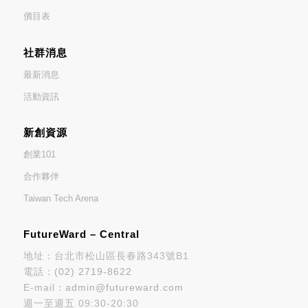
價目表
社群消息
最新消息
活動資訊
新創資源
創業101
合作夥伴
Taiwan Tech Arena
FutureWard – Central
地址：台北市松山區長春路343號B1
電話：
(02) 2719-8622
E-mail：
admin@futureward.com
週一至週五 09:30-20:30